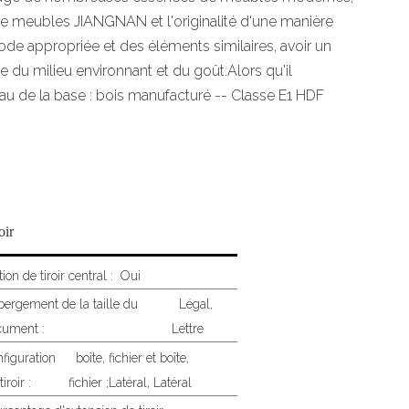
 de meubles JIANGNAN et l'originalité d'une manière
ode appropriée et des éléments similaires, avoir un
e du milieu environnant et du goût.Alors qu'il
u de la base : bois manufacturé -- Classe E1 HDF
oir
ion de tiroir central :
Oui
ergement de la taille du
Légal,
cument :
Lettre
figuration
boîte, fichier et boîte,
iroir :
fichier ;Latéral, Latéral