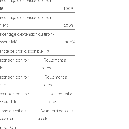
rcentage d'extension de tiroir -
te :
100%
rcentage d'extension de tiroir -
hier :
100%
rcentage d'extension du tiroir -
sseur latéral :
100%
ntité de tiroir disponible :
3
pension de tiroir -
Roulement à
te :
billes
pension de tiroir -
Roulement à
hier :
billes
pension de tiroir -
Roulement à
sseur latéral :
billes
ions de rail de
Avant-arrière, côte
pension :
à côte
rure:
Oui