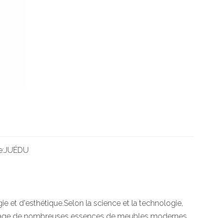
e:
JUÉDU
ie et d'esthétique.Selon la science et la technologie,
tissage de nombreuses essences de meubles modernes,