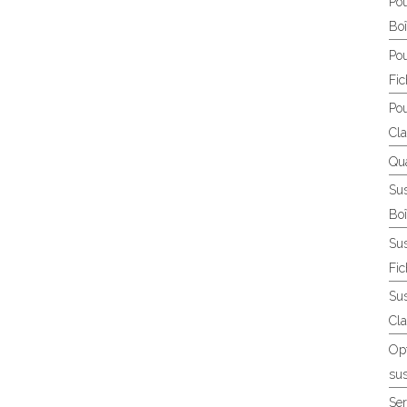
Pou
Boî
Pou
Fic
Pou
Cla
Qua
Sus
Boî
Sus
Fic
Sus
Cla
Opt
sus
Ser