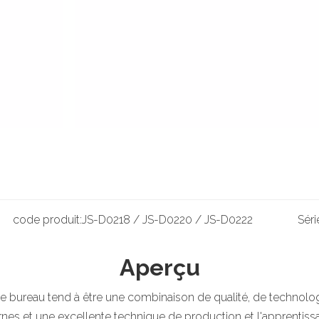
code produit:
JS-D0218 / JS-D0220 / JS-D0222
Séri
Aperçu
 de bureau tend à être une combinaison de qualité, de technolog
rnes et une excellente technique de production et l'appren