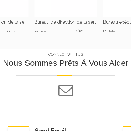
Bureau de direction de la série JIANGNAN LOUIS |W1200*D600*H750(mm)
Bureau de direction de la série JIANGNAN VERO |L1600*P1600*H750(mm) |W1600*D700*H750(mm)
LOUIS
Modèle:
VÉRO
Modèle:
CONNECT WITH US
Nous Sommes Prêts À Vous Aider
Send Email