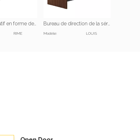
Bureau exécutif en forme de L
Bureau de direction de la série JIANGNAN LOUIS |W1400*D600*H750(mm)
RIME
Modèle:
LOUIS
Modèle:
Open Door