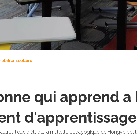
obilier scolaire
onne qui apprend a 
nt d'apprentissage
autres lieux d'étude, la mallette pédagogique de Hongye peut