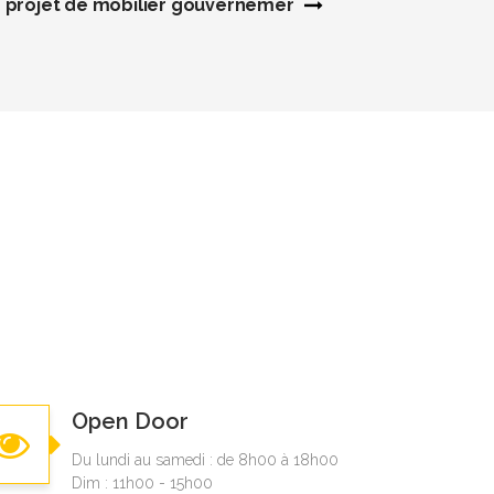
 projet de mobilier gouvernemental
Open Door
Du lundi au samedi : de 8h00 à 18h00
Dim : 11h00 - 15h00