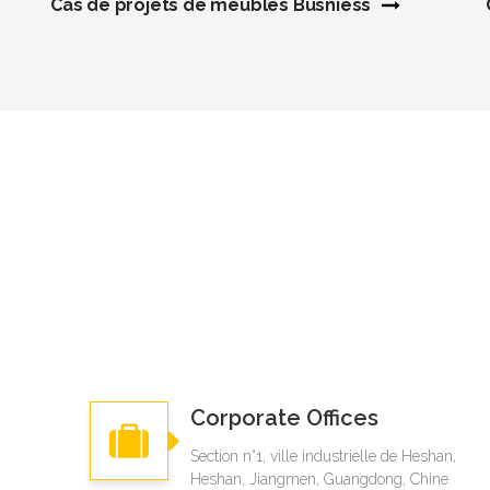
Cas de projets de meubles Busniess
Corporate Offices
Section n°1, ville industrielle de Heshan,
Heshan, Jiangmen, Guangdong, Chine