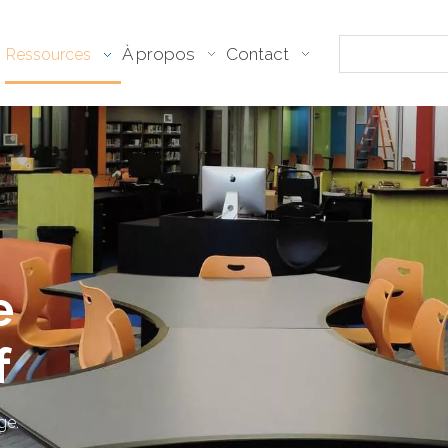
À propos
Contact
Ressources
e
f
​​​