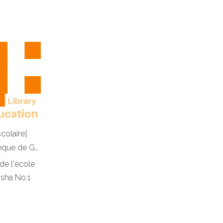
colaire]
Projet de mobilier de bibliothèque de Guangzhou Nansha No.1 Middle School
de l'école
sha No.1