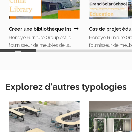
Créer une bibliothèque inspirante pour l'école - Bibl
Cas de projet édu
Hongye Furniture Group est le
Hongye Furniture Gro
fournisseur de meubles de la
fournisseur de meubl
Grand Solar School.La
Grand Solar School.
conception, la production,
conception, la produ
l'installation et la présentation
l'installation et la pr
finale parfaite ont été achevées et
finale parfaite sont t
la nouvelle école a ouvert
nouvelle école a o
Explorez d'autres typologies
comme prévu.
prévu.