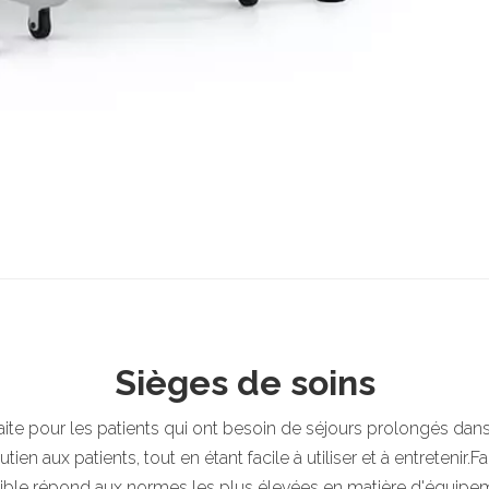
Sièges de soins
arfaite pour les patients qui ont besoin de séjours prolongés 
en aux patients, tout en étant facile à utiliser et à entretenir
ractible répond aux normes les plus élevées en matière d'équip