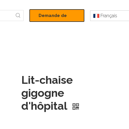
Demande de
Français
devis
Lit-chaise
gigogne
d'hôpital