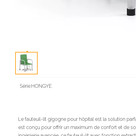
Série:
HONGYE
Le fauteuil-lit gigogne pour hôpital est la solution p
est conçu pour offrir un maximum de confort et de souti
ingénierie avancée, ce fauteuil-lit avec fonction ext