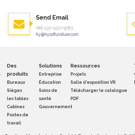
Send Email
+86-137-0227-9783​​​​​​​
hy@hysdfurniture.com
Des
Solutions
Ressources
produits
e
Entreprise
Projets
Bureaux
Éducation
Salle d'exposition VR
Sièges
Soins de
Télécharger le catalogue
les tables
santé
PDF
Cabines
Gouvernement
Postes de
travail