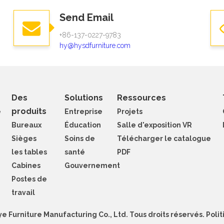
Send Email
+86-137-0227-9783​​​​​​​
hy@hysdfurniture.com
Des
Solutions
Ressources
produits
e
Entreprise
Projets
Bureaux
Éducation
Salle d'exposition VR
Sièges
Soins de
Télécharger le catalogue
les tables
santé
PDF
Cabines
Gouvernement
Postes de
travail
 Furniture Manufacturing Co., Ltd. Tous droits réservés.
Polit