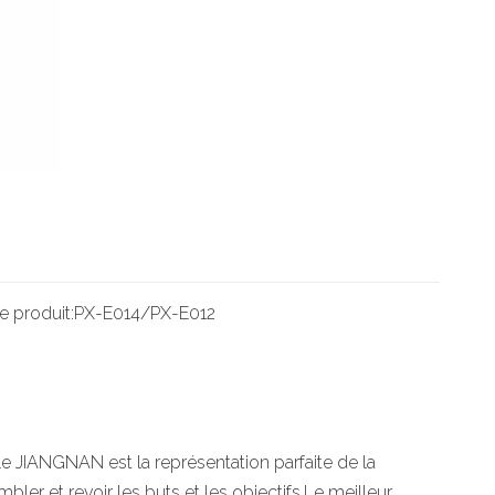
e produit:
PX-E014/PX-E012
e JIANGNAN est la représentation parfaite de la
ler et revoir les buts et les objectifs.Le meilleur