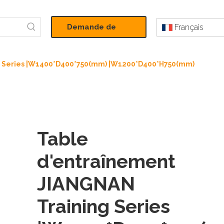
Demande de
Français
devis
g Series |W1400*D400*750(mm) |W1200*D400*H750(mm)
Table
d'entraînement
JIANGNAN
Training Series