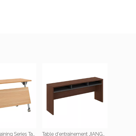
JIANGNAN Training Series Table pliante |W1800*D500*750(mm) |W1400*D500*H750(mm) |W1200*D500*H750(mm)
Table d'entraînement JIANGNAN Training Series |W1800*D400*750(mm)