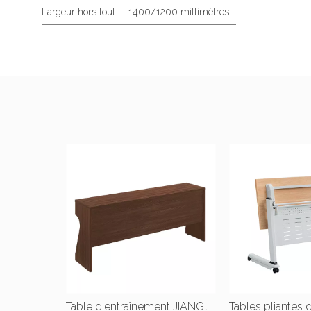
Largeur hors tout :
1400/1200 millimètres
Table d'entraînement JIANGNAN Training Series |W1800*D400*750(mm) | W1400*D400*H750(mm) |W1200*D400*H750(mm)