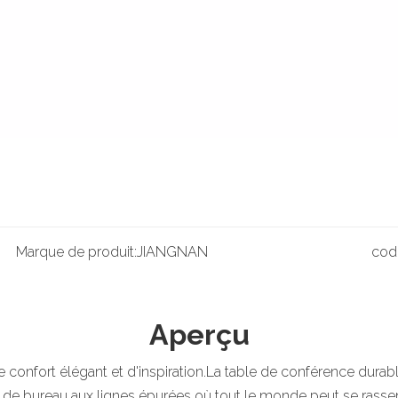
Marque de produit:
JIANGNAN
cod
Aperçu
confort élégant et d'inspiration.La table de conférence durabl
e de bureau aux lignes épurées où tout le monde peut se rassemb