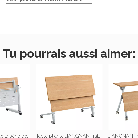
Tu pourrais aussi aimer:
Tables pliantes de la série de formation JIANGNAN |W1800*D500*750(mm) |W1400*D500*H750(mm) |W1200*D500*H750(mm)
Table pliante JIANGNAN Training Series |W1800*D500*750(mm) |W1400*D500*H750(mm) |W1200*D500*H750(mm