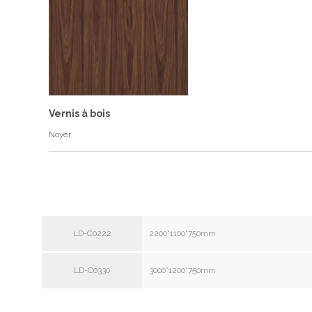
Vernis à bois
Noyer
LD-C0222
2200*1100*750mm
LD-C0330
3000*1200*750mm