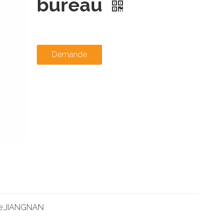
bureau
Demande
e:
JIANGNAN