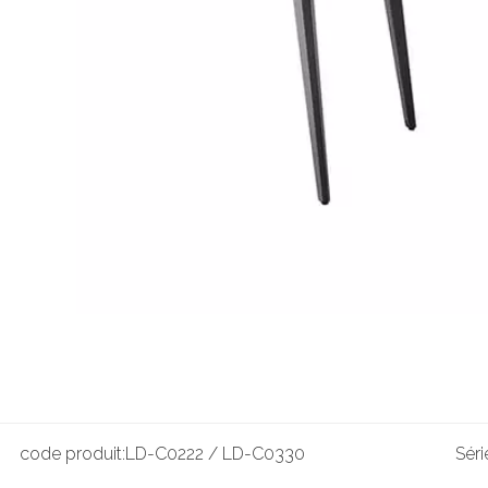
code produit:
LD-C0222 / LD-C0330
Séri