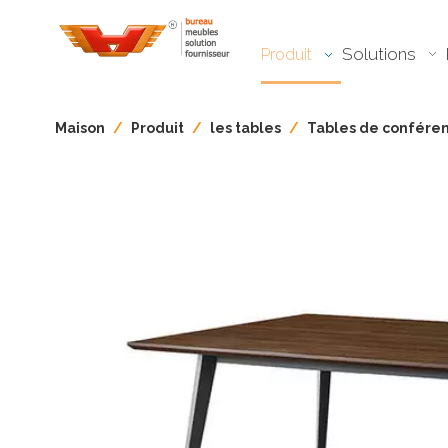
Solutions
Produit
Maison
/
Produit
/
les tables
/
Tables de confére