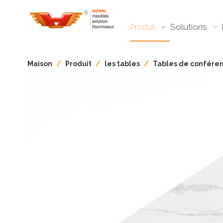
Solutions
Produit
Maison
/
Produit
/
les tables
/
Tables de confére