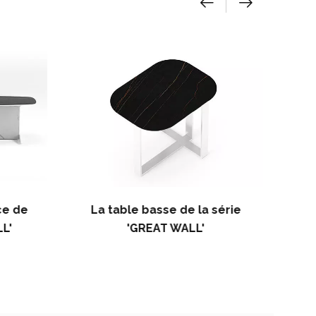
ce de
La table basse de la série
L'
'GREAT WALL'