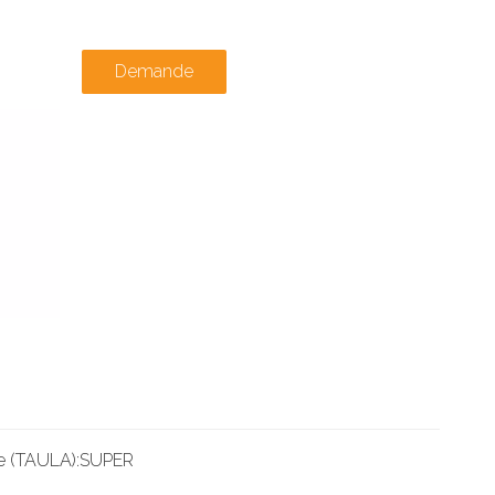
Demande
e (TAULA):
SUPER