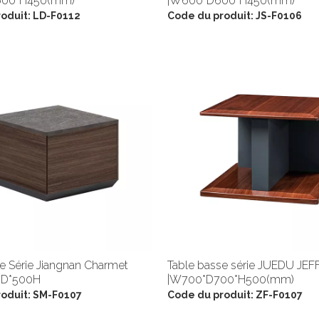
600*H450(mm)
|W600*D600*H450(mm)
oduit:
LD-F0112
Code du produit:
JS-F0106
e Série Jiangnan Charmet
Table basse série JUEDU JEF
D*500H
|W700*D700*H500(mm)
oduit:
SM-F0107
Code du produit:
ZF-F0107