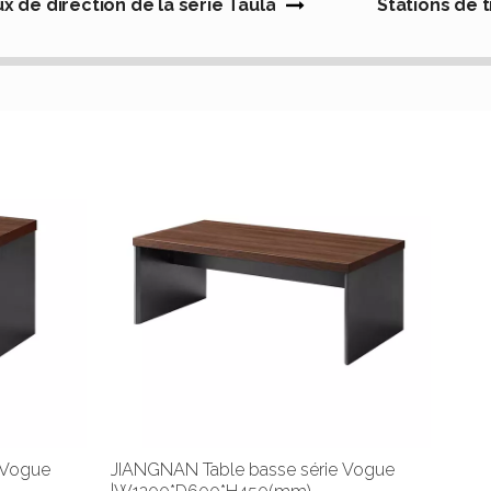
x de direction de la série Taula
Stations de t
 Vogue
JIANGNAN Table basse série Vogue