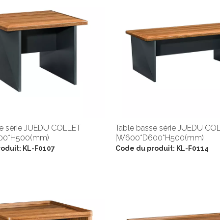
se série JUEDU COLLET
Table basse série JUEDU CO
00*H500(mm)
|W600*D600*H500(mm)
oduit:
KL-F0107
Code du produit:
KL-F0114