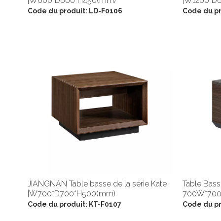
|W600*D600*H450(mm)
|W1200*D
Code du produit:
LD-F0106
Code du pr
JIANGNAN Table basse de la série Kate
Table Bass
|W700*D700*H500(mm)
700W*700
Code du produit:
KT-F0107
Code du pr