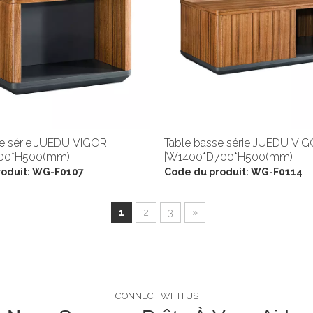
se série JUEDU VIGOR
Table basse série JUEDU VI
00*H500(mm)
|W1400*D700*H500(mm)
oduit:
WG-F0107
Code du produit:
WG-F0114
1
2
3
»
CONNECT WITH US