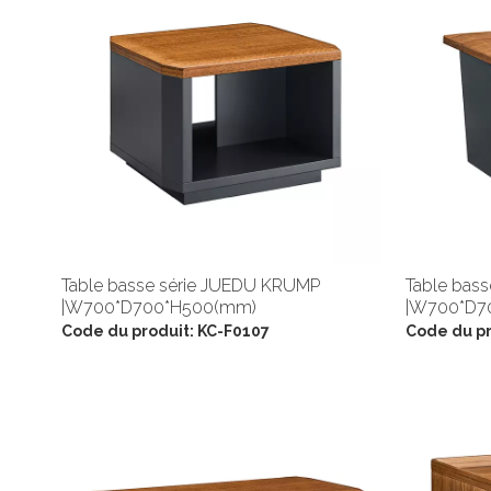
Table basse série JUEDU KRUMP
Table bas
|W700*D700*H500(mm)
|W700*D7
Code du produit:
KC-F0107
Code du pr