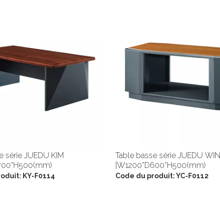
e série JUEDU KIM
Table basse série JUEDU W
700*H500(mm)
|W1200*D600*H500(mm)
oduit:
KY-F0114
Code du produit:
YC-F0112