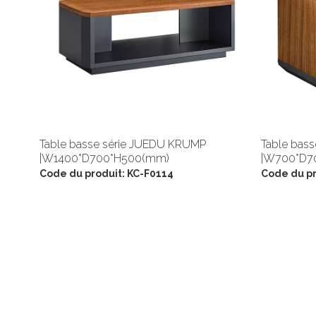
Table basse série JUEDU KRUMP
Table bas
|W1400*D700*H500(mm)
|W700*D7
Code du produit:
KC-F0114
Code du pr