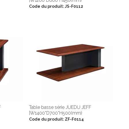
|W1200*D600*H450(mm)
Code du produit:
JS-F0112
F
Table basse série JUEDU JEFF
|W1400*D700*H500(mm)
Code du produit:
ZF-F0114