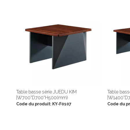
Table basse série JUEDU KIM
Table bass
|W700*D700*H500(mm)
|W1400*D
Code du produit:
KY-F0107
Code du pr