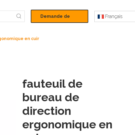
Demande de
Français
devis
rgonomique en cuir
fauteuil de
bureau de
direction
ergonomique en