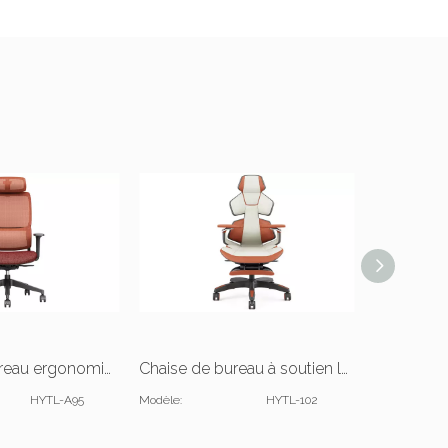
Chaise de bureau ergonomique moderne de luxe
Chaise de bureau à soutien lombaire réglable
HYTL-A95
Modèle:
HYTL-102
Modèle: