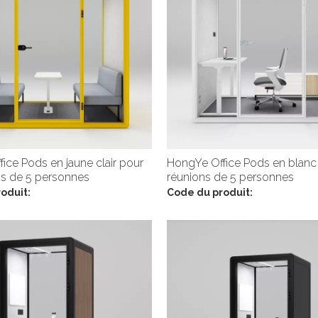
ice Pods en jaune clair pour
HongYe Office Pods en blanc
ns de 5 personnes
réunions de 5 personnes
oduit:
Code du produit: