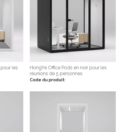
 pour les
HongYe Office Pods en noir pour les
réunions de 5 personnes
Code du produit: