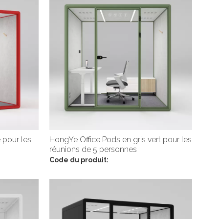
 pour les
HongYe Office Pods en gris vert pour les
réunions de 5 personnes
Code du produit: