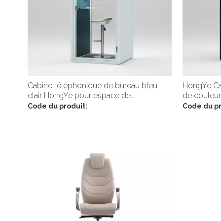
Cabine téléphonique de bureau bleu
HongYe Ca
clair HongYe pour espace de
de couleur 
confidentialité pour une seule personne
pour espac
Code du produit:
Code du pr
personne