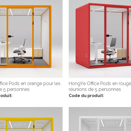
ice Pods en orange pour les
HongYe Office Pods en rouge
e 5 personnes
réunions de 5 personnes
oduit:
Code du produit: