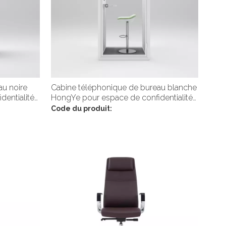
au noire
Cabine téléphonique de bureau blanche
entialité
HongYe pour espace de confidentialité
pour une seule personne
Code du produit: