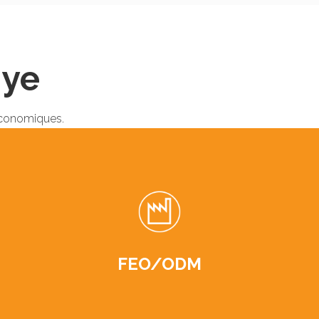
gye
économiques.
FEO/ODM