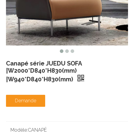
Canapé série JUEDU SOFA
|W2000*D840*H830(mm)
|W940*D840*H830(mm)
Demande
Modèle:
CANAPÉ