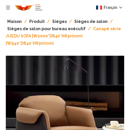
Français
Maison
/
Produit
/
Sièges
/
Sièges de salon
/
Sièges de salon pour bureau exécutif
/
Canapé série
JUEDU SOFA |W2000*D840*H830(mm)
|W940*D840*H830(mm)