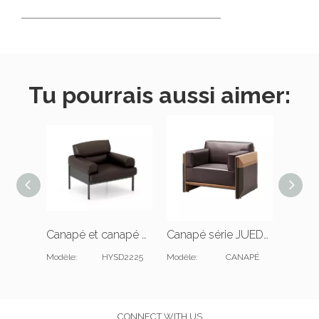
Tu pourrais aussi aimer:
Canapé et canapé de salon modulaires en cuir marron
Canapé série JUEDU SOFA |W2050*D980*H800(mm) |L1050*D980*H800(mm)
Modèle:
HYSD2225
Modèle:
CANAPÉ
Modèle:
CONNECT WITH US