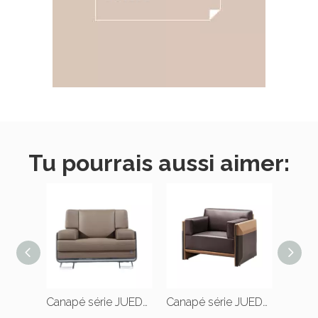
Tu pourrais aussi aimer:
Canapé série JUEDU SOFA |W2205*D860*H850(mm) |W1135*D860*H850(mm)
Canapé série JUEDU SOFA |W2050*D980*H800(mm) |L1050*D980*H800(mm)