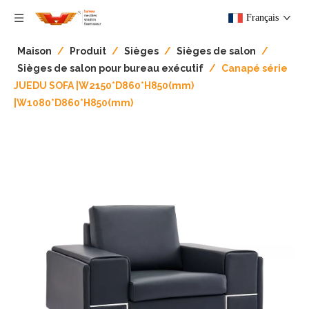
Français
Maison
/
Produit
/
Sièges
/
Sièges de salon
/
Sièges de salon pour bureau exécutif
/
Canapé série
JUEDU SOFA |W2150*D860*H850(mm)
|W1080*D860*H850(mm)