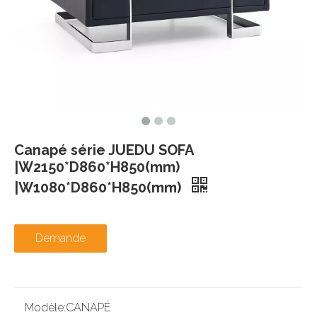
Canapé série JUEDU SOFA
|W2150*D860*H850(mm)
|W1080*D860*H850(mm)
Demande
Modèle:
CANAPÉ