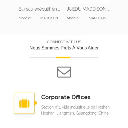
Bureau exécutif en forme de L et bibliothèque
JUEDU MADDISON Canapé 1 place |Coussin standard |Cuir vert foncé
Modèle:
MADDISON
Modèle:
MADDISON
Modèle:
CONNECT WITH US
Nous Sommes Prêts À Vous Aider
Corporate Offices
Section n°1, ville industrielle de Heshan,
Heshan, Jiangmen, Guangdong, Chine