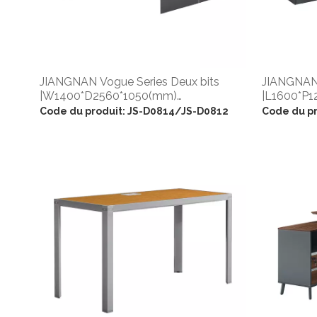
JIANGNAN Vogue Series Deux bits
JIANGNAN 
|W1400*D2560*1050(mm)
|L1600*P
|L1200*P2560*H1050
|L1400*P1
Code du produit:
JS-D0814/JS-D0812
Code du pr