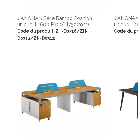
JIANGNAN Série Bambo Position
JIANGNAN 
unique |L1600*P700*H750(mm)
unique |L
|L1400*P600*H750(mm)
|W1400*D
Code du produit:
ZH-D0316/ZH-
Code du pr
|W1200*D600*H750(mm)
D0314/ZH-D0312