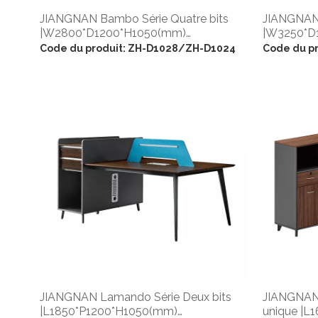
JIANGNAN Bambo Série Quatre bits
JIANGNAN 
|W2800*D1200*H1050(mm)
|W3250*D
|L2400*D1200*H1050(mm)
|L2850*D
Code du produit:
ZH-D1028/ZH-D1024
Code du pr
JIANGNAN Lamando Série Deux bits
JIANGNAN 
|L1850*P1200*H1050(mm)
unique |L