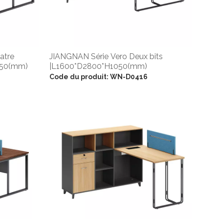
atre
JIANGNAN Série Vero Deux bits
050(mm)
|L1600*D2800*H1050(mm)
Code du produit:
WN-D0416