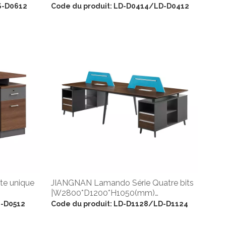
|W1200*D1200*H1050(mm)
S-D0612
Code du produit:
LD-D0414/LD-D0412
te unique
JIANGNAN Lamando Série Quatre bits
|W2800*D1200*H1050(mm)
|L2400*D1200*H1050(mm)
S-D0512
Code du produit:
LD-D1128/LD-D1124