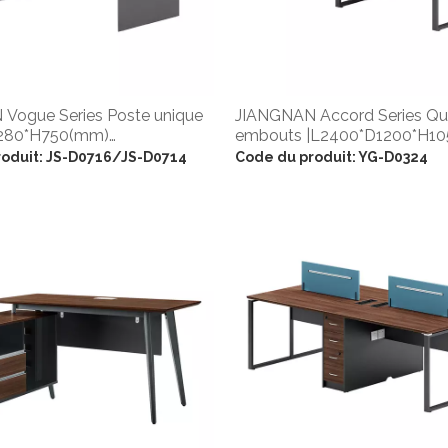
Vogue Series Poste unique
JIANGNAN Accord Series Qu
1280*H750(mm)
embouts |L2400*D1200*H1
280*H750
oduit:
JS-D0716/JS-D0714
Code du produit:
YG-D0324