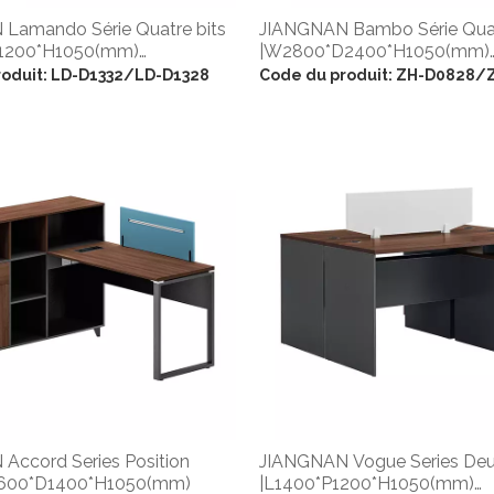
Lamando Série Quatre bits
JIANGNAN Bambo Série Quat
1200*H1050(mm)
|W2800*D2400*H1050(mm)
1200*H1050(mm)
|W2400*D2400*H1050(mm)
oduit:
LD-D1332/LD-D1328
Code du produit:
ZH-D0828/
Accord Series Position
JIANGNAN Vogue Series Deu
1600*D1400*H1050(mm)
|L1400*P1200*H1050(mm)