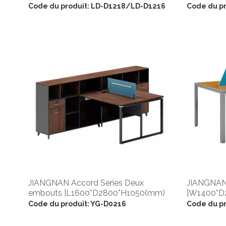
|W1650*D1200*H1050(mm)
Code du produit:
LD-D1218/LD-D1216
Code du pr
JIANGNAN Accord Series Deux
JIANGNAN 
embouts |L1600*D2800*H1050(mm)
|W1400*D
|W1200*D
Code du produit:
YG-D0216
Code du pr